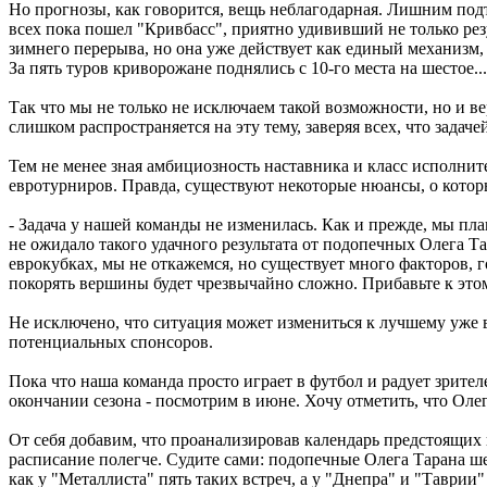
Но прогнозы, как говорится, вещь неблагодарная. Лишним под
всех пока пошел "Кривбасс", приятно удививший не только резу
зимнего перерыва, но она уже действует как единый механизм, 
За пять туров криворожане поднялись с 10-го места на шестое...
Так что мы не только не исключаем такой возможности, но и в
слишком распространяется на эту тему, заверяя всех, что зада
Тем не менее зная амбициозность наставника и класс исполните
евротурниров. Правда, существуют некоторые нюансы, о котор
- Задача у нашей команды не изменилась. Как и прежде, мы пла
не ожидало такого удачного результата от подопечных Олега Та
еврокубках, мы не откажемся, но существует много факторов, 
покорять вершины будет чрезвычайно сложно. Прибавьте к этом
Не исключено, что ситуация может измениться к лучшему уже в
потенциальных спонсоров.
Пока что наша команда просто играет в футбол и радует зрител
окончании сезона - посмотрим в июне. Хочу отметить, что Олег 
От себя добавим, что проанализировав календарь предстоящих
расписание полегче. Судите сами: подопечные Олега Тарана шес
как у "Металлиста" пять таких встреч, а у "Днепра" и "Таврии" -