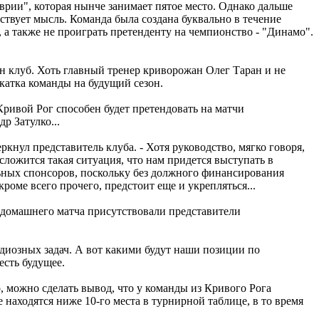
врии", которая нынче занимает пятое место. Однако дальше
тствует мысль. Команда была создана буквально в течение
, а также не проиграть претенденту на чемпионство - "Динамо".
н клуб. Хоть главный тренер криворожан Олег Таран и не
бкатка команды на будущий сезон.
Кривой Рог способен будет претендовать на матчи
р Затулко...
кнул представитель клуба. - Хотя руководство, мягко говоря,
сложится такая ситуация, что нам придется выступать в
льных спонсоров, поскольку без должного финансирования
оме всего прочего, предстоит еще и укрепляться...
о домашнего матча присутствовали представители
ндиозных задач. А вот какими будут наши позиции по
есть будущее.
, можно сделать вывод, что у команды из Кривого Рога
 находятся ниже 10-го места в турнирной таблице, в то время