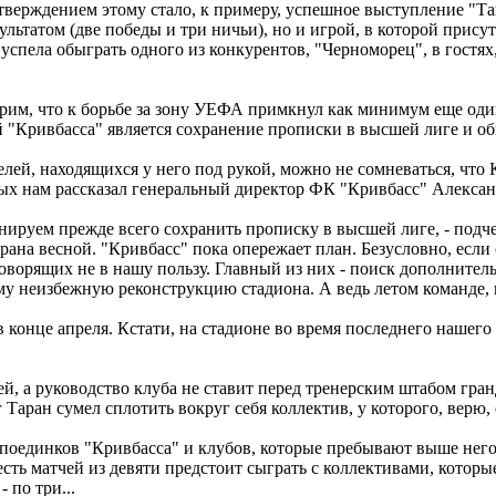
тверждением этому стало, к примеру, успешное выступление "Та
льтатом (две победы и три ничьи), но и игрой, в которой прису
успела обыграть одного из конкурентов, "Черноморец", в гостях
ерим, что к борьбе за зону УЕФА примкнул как минимум еще оди
чей "Кривбасса" является сохранение прописки в высшей лиге и о
лей, находящихся у него под рукой, можно не сомневаться, что 
ых нам рассказал генеральный директор ФК "Кривбасс" Александ
нируем прежде всего сохранить прописку в высшей лиге, - подчер
рана весной. "Кривбасс" пока опережает план. Безусловно, если 
говорящих не в нашу пользу. Главный из них - поиск дополните
у неизбежную реконструкцию стадиона. А ведь летом команде, кр
 конце апреля. Кстати, на стадионе во время последнего нашег
ей, а руководство клуба не ставит перед тренерским штабом гра
Таран сумел сплотить вокруг себя коллектив, у которого, верю, 
 поединков "Кривбасса" и клубов, которые пребывают выше него
ть матчей из девяти предстоит сыграть с коллективами, которые
 по три...