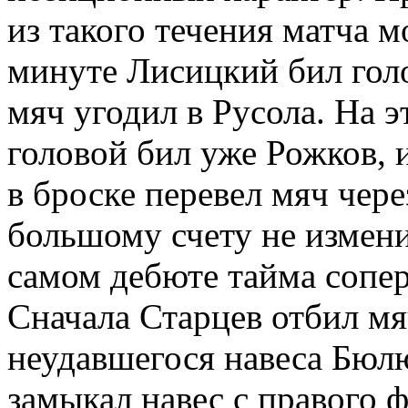
из такого течения матча м
минуте Лисицкий бил голо
мяч угодил в Русола. На э
головой бил уже Рожков, 
в броске перевел мяч чере
большому счету не измени
самом дебюте тайма сопе
Сначала Старцев отбил мя
неудавшегося навеса Бюл
замыкал навес с правого 