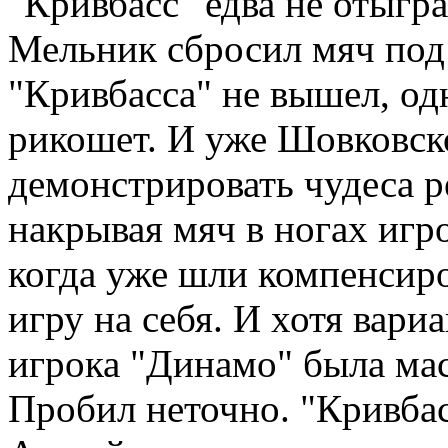
"Кривбасс" едва не отыгр
Мельник сбросил мяч под 
"Кривбасса" не вышел, о
рикошет. И уже Шовковс
демонстрировать чудеса р
накрывая мяч в ногах игр
когда уже шли компенсир
игру на себя. И хотя вари
игрока "Динамо" была мас
Пробил неточно. "Кривбас